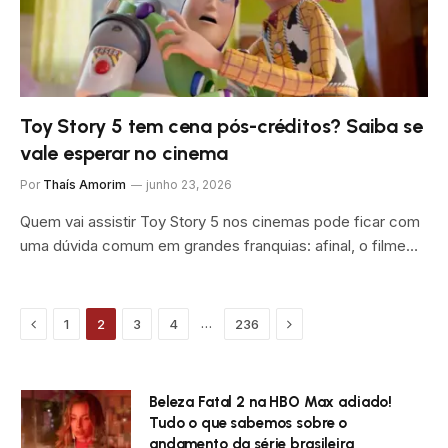
Toy Story 5 tem cena pós-créditos? Saiba se
vale esperar no cinema
Por
Thaís Amorim
junho 23, 2026
Quem vai assistir Toy Story 5 nos cinemas pode ficar com
uma dúvida comum em grandes franquias: afinal, o filme…
Previous
Próximo
…
1
2
3
4
236
Beleza Fatal 2 na HBO Max adiado!
Tudo o que sabemos sobre o
andamento da série brasileira