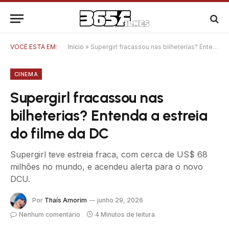
VOCÊ ESTÁ EM:
Início
»
Supergirl fracassou nas bilheterias? Entenda a estreia do filme da DC
CINEMA
Supergirl fracassou nas
bilheterias? Entenda a estreia
do filme da DC
Supergirl teve estreia fraca, com cerca de US$ 68
milhões no mundo, e acendeu alerta para o novo
DCU.
Por
Thaís Amorim
junho 29, 2026
Nenhum comentário
4 Minutos de leitura