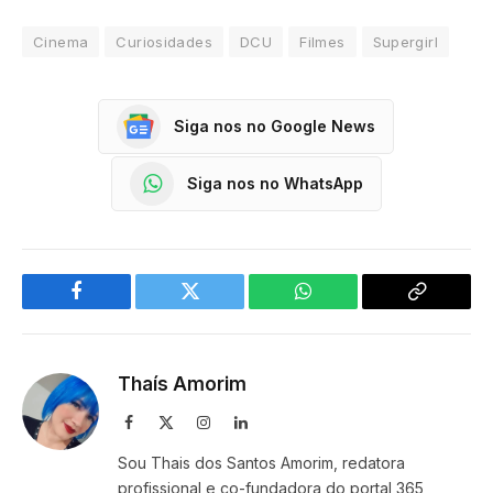
Cinema
Curiosidades
DCU
Filmes
Supergirl
Siga nos no Google News
Siga nos no WhatsApp
Facebook
Twitter
WhatsApp
Copy
Link
Thaís Amorim
Facebook
X
Instagram
LinkedIn
(Twitter)
Sou Thais dos Santos Amorim, redatora
profissional e co-fundadora do portal 365