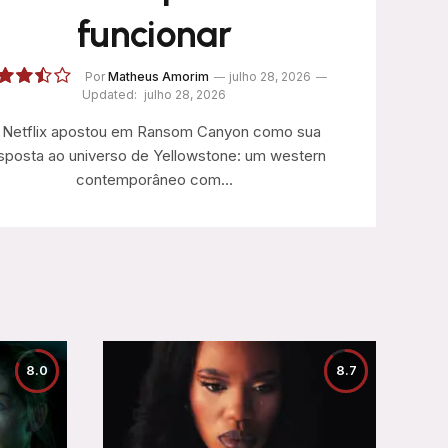
funcionar
Por
Matheus Amorim
julho 28, 2026
Updated:
julho 28, 2026
7.0
 Netflix apostou em Ransom Canyon como sua
sposta ao universo de Yellowstone: um western
contemporâneo com…
8.0
8.7