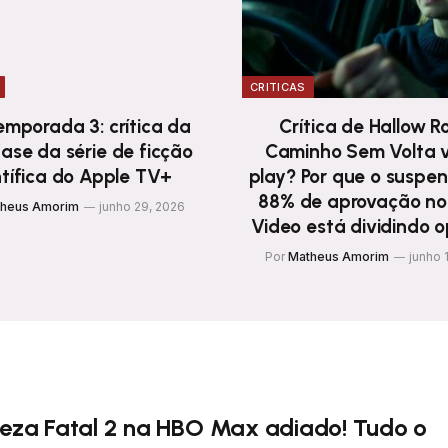
CRITICAS
Temporada 3: crítica da
Crítica de Hallow R
ase da série de ficção
Caminho Sem Volta v
ntífica do Apple TV+
play? Por que o suspe
88% de aprovação no
heus Amorim
junho 29, 2026
Video está dividindo o
Por
Matheus Amorim
junho 
leza Fatal 2 na HBO Max adiado! Tudo o