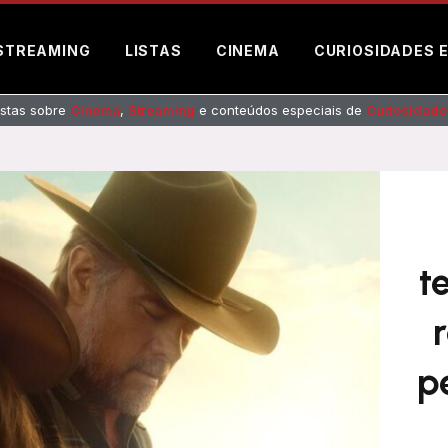
STREAMING
LISTAS
CINEMA
CURIOSIDADES 
listas sobre
Cinema
,
Streaming
e conteúdos especiais de
Curiosidade
t
p