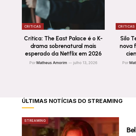
CRITICAS
CRITICAS
Crítica: The East Palace é o K-
Silo 
drama sobrenatural mais
nova f
esperado da Netflix em 2026
cie
Por
Matheus Amorim
julho 13, 2026
Por
Mat
ÚLTIMAS NOTÍCIAS DO STREAMING
STREAMING
Be