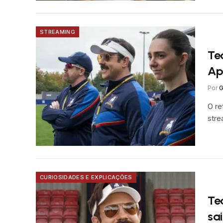
STREAMING
Te
Ap
Por
G
O re
stre
CURIOSIDADES E EXPLICAÇÕES
Te
sai