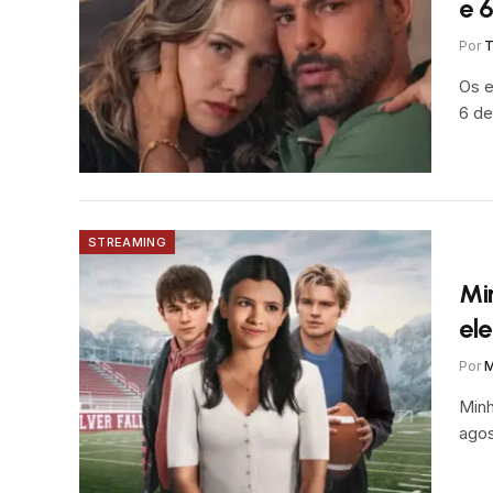
e 
Por
T
Os e
6 de
STREAMING
Mi
el
Por
M
Minh
agos