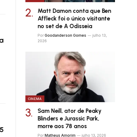
Matt Damon conta que Ben
Affleck foi o único visitante
no set de A Odisseia
Por
Goodanderson Gomes
julho 13,
4ª
2026
CINEMA
Sam Neill, ator de Peaky
Blinders e Jurassic Park,
morre aos 78 anos
 5
Por
Matheus Amorim
julho 13, 2026