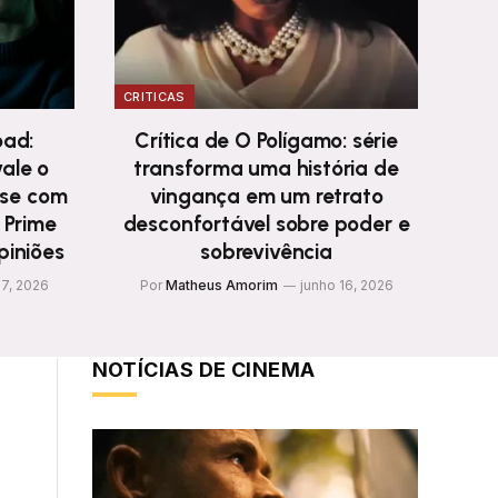
CRITICAS
oad:
Crítica de O Polígamo: série
ale o
transforma uma história de
nse com
vingança em um retrato
 Prime
desconfortável sobre poder e
piniões
sobrevivência
17, 2026
Por
Matheus Amorim
junho 16, 2026
NOTÍCIAS DE CINEMA