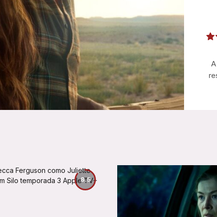
A
re
8.5