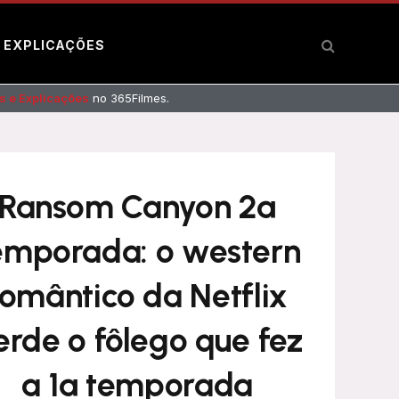
E EXPLICAÇÕES
s e Explicações
no 365Filmes.
Ransom Canyon 2ª
emporada: o western
romântico da Netflix
erde o fôlego que fez
a 1ª temporada