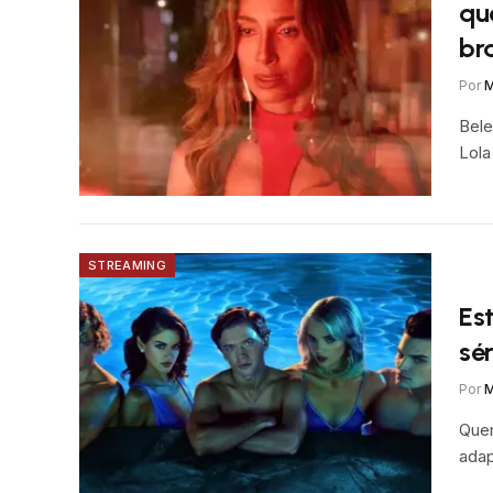
qu
bra
Por
M
Bele
Lola
STREAMING
Est
sé
Por
M
Quem
adap