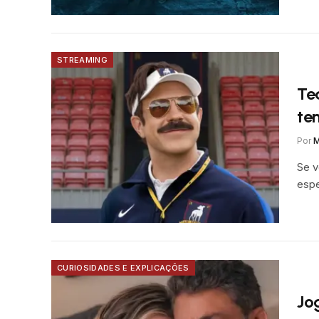
STREAMING
Te
te
Por
M
Se v
espe
CURIOSIDADES E EXPLICAÇÕES
Jo