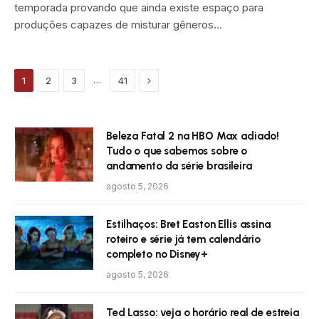
temporada provando que ainda existe espaço para
produções capazes de misturar gêneros…
Próximo
…
1
2
3
41
Beleza Fatal 2 na HBO Max adiado!
Tudo o que sabemos sobre o
andamento da série brasileira
agosto 5, 2026
Estilhaços: Bret Easton Ellis assina
roteiro e série já tem calendário
completo no Disney+
agosto 5, 2026
Ted Lasso: veja o horário real de estreia