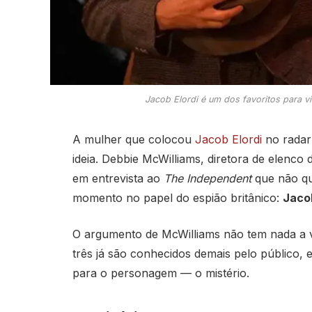
Jacob Elordi é um dos favoritos para 
A mulher que colocou
Jacob Elordi
no radar 
ideia. Debbie McWilliams, diretora de elenco
em entrevista ao
The Independent
que não qu
momento no papel do espião britânico:
Jacob
O argumento de McWilliams não tem nada a v
três já são conhecidos demais pelo público, e
para o personagem — o mistério.