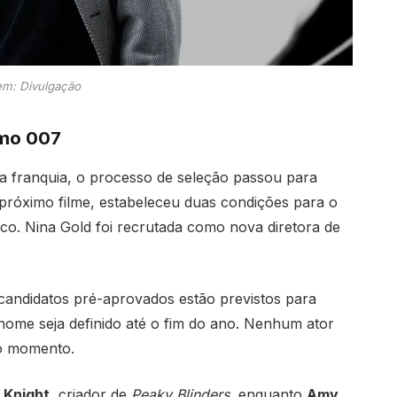
m: Divulgação
imo 007
 franquia, o processo de seleção passou para
o próximo filme, estabeleceu duas condições para o
ico. Nina Gold foi recrutada como nova diretora de
 candidatos pré-aprovados estão previstos para
nome seja definido até o fim do ano. Nenhum ator
 o momento.
 Knight
, criador de
Peaky Blinders
, enquanto
Amy