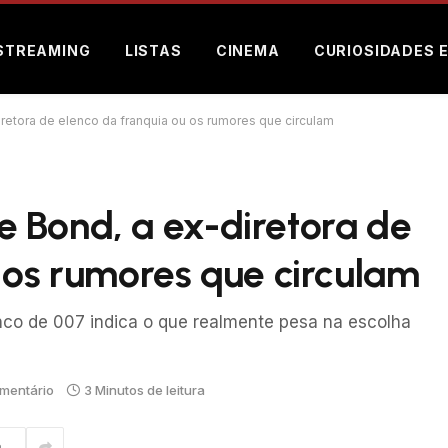
STREAMING
LISTAS
CINEMA
CURIOSIDADES 
etora de elenco da franquia ou os rumores que circulam
 Bond, a ex-diretora de
 os rumores que circulam
enco de 007 indica o que realmente pesa na escolha
mentário
3 Minutos de leitura
m