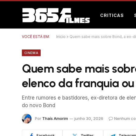
CRITICAS
VOCÊ ESTÁ EM:
Início
»
Quem sabe mais sobre Bond, a ex-dir
CINEMA
Quem sabe mais sobre
elenco da franquia ou
Entre rumores e bastidores, ex-diretora de el
do novo Bond
Por
Thaís Amorim
junho 30, 2026
Nenhum co
Facebook
Twitter
Telegra