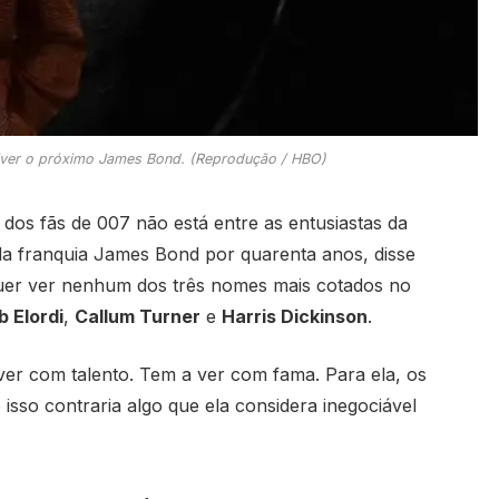
viver o próximo James Bond. (Reprodução / HBO)
dos fãs de 007 não está entre as entusiastas da
 da franquia James Bond por quarenta anos, disse
er ver nenhum dos três nomes mais cotados no
 Elordi
,
Callum Turner
e
Harris Dickinson
.
er com talento. Tem a ver com fama. Para ela, os
 isso contraria algo que ela considera inegociável