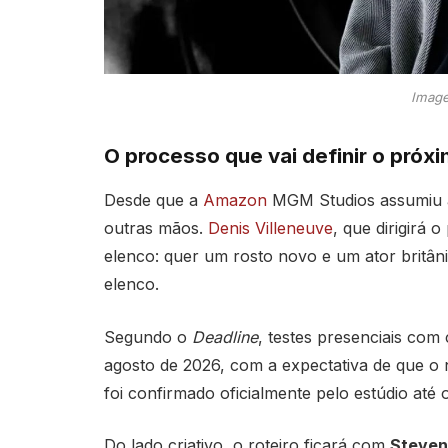
Image
O processo que vai definir o próx
Desde que a
Amazon
MGM Studios assumiu a
outras mãos.
Denis Villeneuve
, que dirigirá 
elenco: quer um rosto novo e um ator britân
elenco.
Segundo o
Deadline
, testes presenciais com
agosto de 2026, com a expectativa de que o 
foi confirmado oficialmente pelo estúdio até
Do lado criativo, o roteiro ficará com
Steven