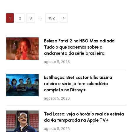
Próximo
…
1
2
3
152
Beleza Fatal 2 na HBO Max adiado!
Tudo o que sabemos sobre o
andamento da série brasileira
agosto 5, 2026
Estilhaços: Bret Easton Ellis assina
roteiro e série já tem calendário
completo no Disney+
agosto 5, 2026
Ted Lasso: veja o horário real de estreia
da 4ª temporada na Apple TV+
agosto 5, 2026