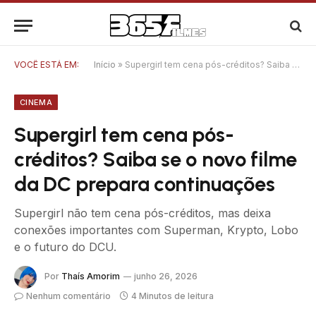
VOCÊ ESTÁ EM:
Início
»
Supergirl tem cena pós-créditos? Saiba se o novo filme da DC prepara continuações
CINEMA
Supergirl tem cena pós-
créditos? Saiba se o novo filme
da DC prepara continuações
Supergirl não tem cena pós-créditos, mas deixa
conexões importantes com Superman, Krypto, Lobo
e o futuro do DCU.
Por
Thaís Amorim
junho 26, 2026
Nenhum comentário
4 Minutos de leitura