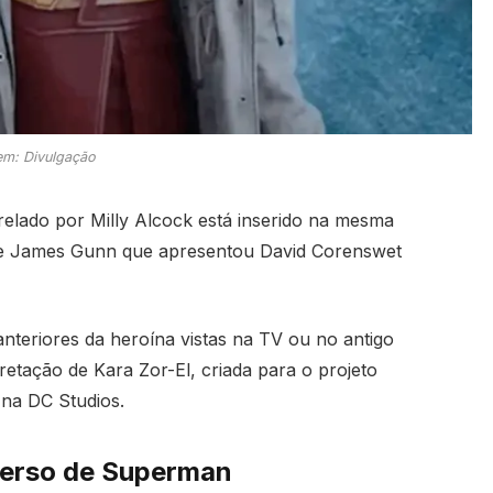
m: Divulgação
relado por Milly Alcock está inserido na mesma
 de James Gunn que apresentou David Corenswet
teriores da heroína vistas na TV ou no antigo
etação de Kara Zor-El, criada para o projeto
na DC Studios.
verso de Superman