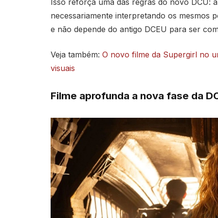
Isso reforça uma das regras do novo DCU: a
necessariamente interpretando os mesmos pe
e não depende do antigo DCEU para ser com
Veja também:
O novo filme da Supergirl no u
visuais
Filme aprofunda a nova fase da D