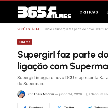
CRITICAS
VOCÊ ESTÁ EM:
Início
»
Supergirl faz parte do novo DCU? E
CINEMA
Supergirl faz parte 
ligação com Superm
Supergirl integra o novo DCU e apresenta Kar
do Superman.
Por
Thaís Amorim
junho 24, 2026
Nenhum co
Facebook
Twitter
Telegra