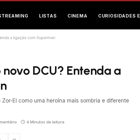
STREAMING
LISTAS
CINEMA
CURIOSIDADES 
ntenda a ligação com Superman
do novo DCU? Entenda a
an
a Zor-El como uma heroína mais sombria e diferente
mentário
4 Minutos de leitura
m