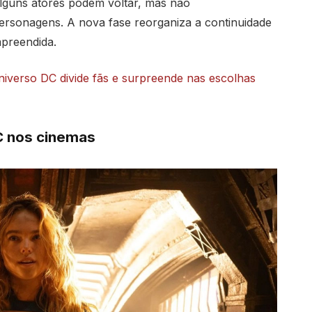
lguns atores podem voltar, mas não
rsonagens. A nova fase reorganiza a continuidade
preendida.
niverso DC divide fãs e surpreende nas escolhas
C nos cinemas