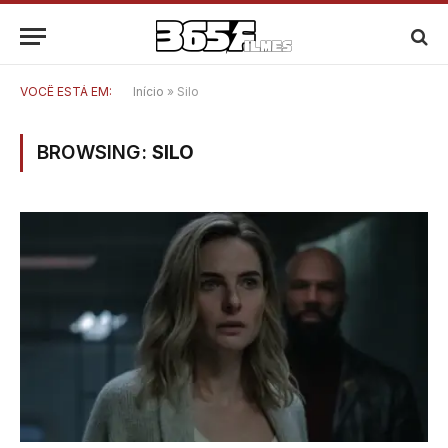
VOCÊ ESTÁ EM:
Início
»
Silo
BROWSING:
SILO