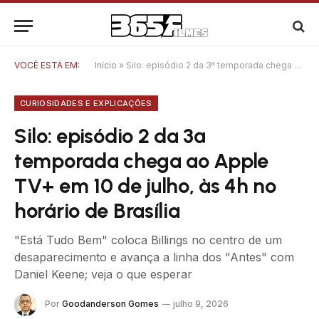
VOCÊ ESTÁ EM:
Início
»
Silo: episódio 2 da 3ª temporada chega ao Apple TV+ em 10 de julho, às 4h no horário de Brasília
CURIOSIDADES E EXPLICAÇÕES
Silo: episódio 2 da 3ª
temporada chega ao Apple
TV+ em 10 de julho, às 4h no
horário de Brasília
"Está Tudo Bem" coloca Billings no centro de um
desaparecimento e avança a linha dos "Antes" com
Daniel Keene; veja o que esperar
Por
Goodanderson Gomes
julho 9, 2026