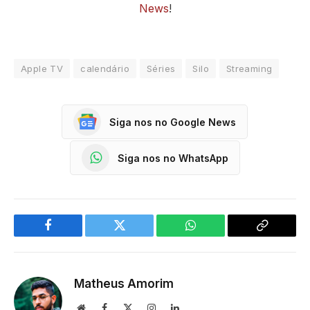
News
!
Apple TV
calendário
Séries
Silo
Streaming
Siga nos no Google News
Siga nos no WhatsApp
Facebook
Twitter
WhatsApp
Copy
Link
Matheus Amorim
Website
Facebook
X
Instagram
LinkedIn