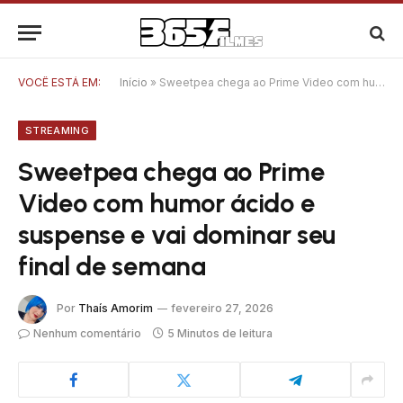
VOCÊ ESTÁ EM:
Início
»
Sweetpea chega ao Prime Video com humor ácido e suspense e vai dominar seu final de semana
STREAMING
Sweetpea chega ao Prime
Video com humor ácido e
suspense e vai dominar seu
final de semana
Por
Thaís Amorim
fevereiro 27, 2026
Nenhum comentário
5 Minutos de leitura