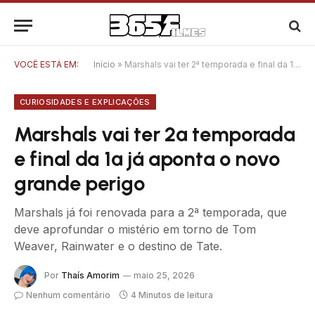
VOCÊ ESTÁ EM:
Início
»
Marshals vai ter 2ª temporada e final da 1ª já aponta o novo grande perigo
CURIOSIDADES E EXPLICAÇÕES
Marshals vai ter 2ª temporada
e final da 1ª já aponta o novo
grande perigo
Marshals já foi renovada para a 2ª temporada, que
deve aprofundar o mistério em torno de Tom
Weaver, Rainwater e o destino de Tate.
Por
Thaís Amorim
maio 25, 2026
Nenhum comentário
4 Minutos de leitura