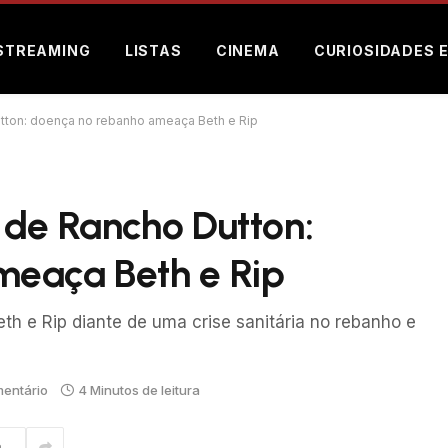
STREAMING
LISTAS
CINEMA
CURIOSIDADES 
tton: doença no rebanho ameaça Beth e Rip
 de Rancho Dutton:
meaça Beth e Rip
h e Rip diante de uma crise sanitária no rebanho e
entário
4 Minutos de leitura
m