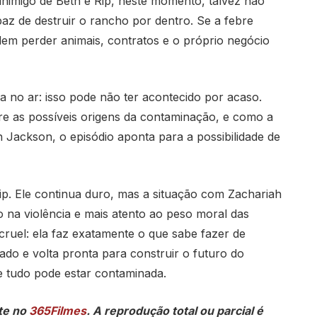
 inimigo de Beth e Rip, neste momento, talvez não
az de destruir o rancho por dentro. Se a febre
dem perder animais, contratos e o próprio negócio
ra no ar: isso pode não ter acontecido por acaso.
 as possíveis origens da contaminação, e como a
Jackson, o episódio aponta para a possibilidade de
ip. Ele continua duro, mas a situação com Zachariah
a violência e mais atento ao peso moral das
 cruel: ela faz exatamente o que sabe fazer de
do e volta pronta para construir o futuro do
e tudo pode estar contaminada.
te no
365Filmes
. A reprodução total ou parcial é