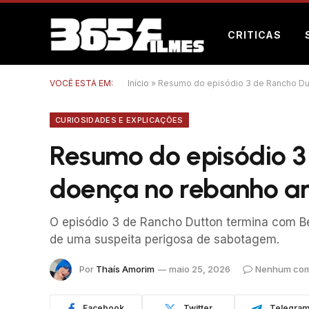
CRITICAS
VOCÊ ESTÁ EM:
Início
»
Resumo do episódio 3 de Rancho Du
CURIOSIDADES E EXPLICAÇÕES
Resumo do episódio 3
doença no rebanho a
O episódio 3 de Rancho Dutton termina com Bet
de uma suspeita perigosa de sabotagem.
Por
Thaís Amorim
maio 25, 2026
Nenhum com
Facebook
Twitter
Telegra