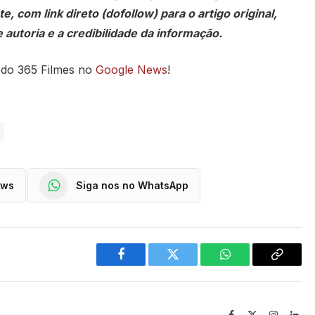
, com link direto (dofollow) para o artigo original,
 autoria e a credibilidade da informação.
 do 365 Filmes no
Google News
!
ews
Siga nos no WhatsApp
Facebook
Twitter
WhatsApp
Copy
Link
Facebook
X
Instagra
Lin