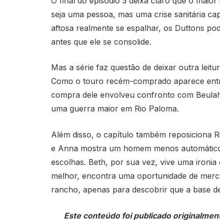
O final do episódio 3 deixa claro que o maior
seja uma pessoa, mas uma crise sanitária cap
aftosa realmente se espalhar, os Duttons po
antes que ele se consolide.
Mas a série faz questão de deixar outra leitu
Como o touro recém-comprado aparece entre
compra dele envolveu confronto com Beulah 
uma guerra maior em Rio Paloma.
Além disso, o capítulo também reposiciona R
e Anna mostra um homem menos automático n
escolhas. Beth, por sua vez, vive uma ironia
melhor, encontra uma oportunidade de merca
rancho, apenas para descobrir que a base d
Este conteúdo foi publicado originalmen