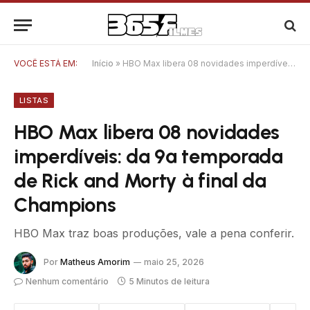
VOCÊ ESTÁ EM:
Início
»
HBO Max libera 08 novidades imperdíveis: da 9ª temporada de Rick and Morty à final da Champions
LISTAS
HBO Max libera 08 novidades
imperdíveis: da 9ª temporada
de Rick and Morty à final da
Champions
HBO Max traz boas produções, vale a pena conferir.
Por
Matheus Amorim
maio 25, 2026
Nenhum comentário
5 Minutos de leitura