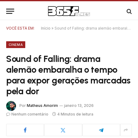
VOCÊ ESTÁ EM:
Início
»
Sound of Falling: drama alemão embaralha o tempo para expor gerações marcadas pela dor
CINEMA
Sound of Falling: drama
alemão embaralha o tempo
para expor gerações marcadas
pela dor
Por
Matheus Amorim
janeiro 13, 2026
Nenhum comentário
4 Minutos de leitura