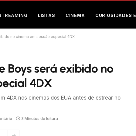
STREAMING
LISTAS
CINEMA
CURIOSIDADES 
xibido no cinema em sessão especial 4DX
e Boys será exibido no
pecial 4DX
 em 4DX nos cinemas dos EUA antes de estrear no
ntário
3 Minutos de leitura
m