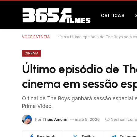
CRITICAS
VOCÊ ESTÁ EM:
Início
»
Último episódio de The Boys será e
CINEMA
Último episódio de Th
cinema em sessão es
O final de The Boys ganhará sessão especial
Prime Video.
Por
Thaís Amorim
maio 5, 2026
Nenhum come
Facebook
Twitter
Telegra