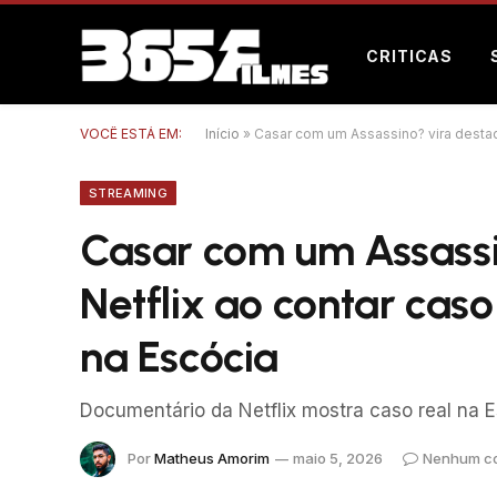
CRITICAS
VOCÊ ESTÁ EM:
Início
»
Casar com um Assassino? vira destaqu
STREAMING
Casar com um Assassi
Netflix ao contar caso
na Escócia
Documentário da Netflix mostra caso real na E
Por
Matheus Amorim
maio 5, 2026
Nenhum co