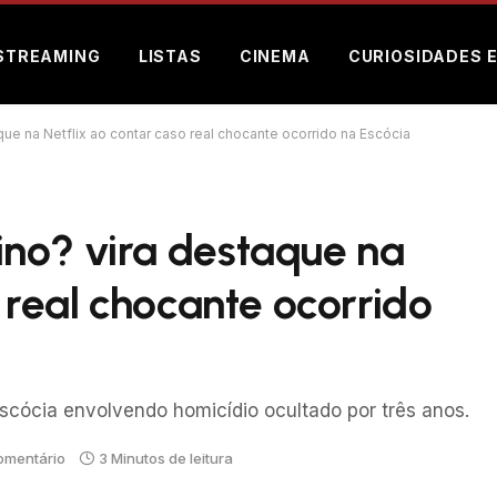
STREAMING
LISTAS
CINEMA
CURIOSIDADES 
e na Netflix ao contar caso real chocante ocorrido na Escócia
no? vira destaque na
 real chocante ocorrido
scócia envolvendo homicídio ocultado por três anos.
mentário
3 Minutos de leitura