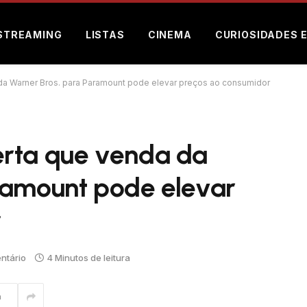
STREAMING
LISTAS
CINEMA
CURIOSIDADES 
da Warner Bros. para Paramount pode elevar preços ao consumidor
erta que venda da
ramount pode elevar
r
ntário
4 Minutos de leitura
m