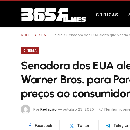
CRITICAS
VOCÊ ESTÁ EM:
Início
»
Senadora dos EUA alerta que venda 
CINEMA
Senadora dos EUA al
Warner Bros. para Pa
preços ao consumido
Por
Redação
outubro 23, 2025
Nenhum come
Facebook
Twitter
Telegra