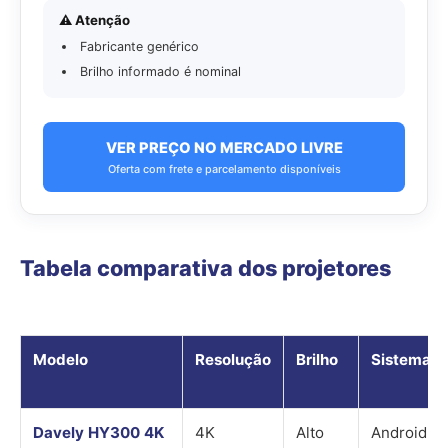
⚠️ Atenção
Fabricante genérico
Brilho informado é nominal
VER PREÇO NO MERCADO LIVRE
Oferta com frete e parcelamento disponíveis
Tabela comparativa dos projetores
Modelo
Resolução
Brilho
Sistema
Davely HY300 4K
4K
Alto
Android