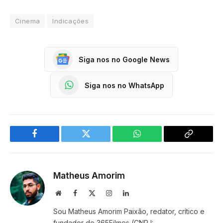
Cinema
Indicações
Siga nos no Google News
Siga nos no WhatsApp
Facebook
Twitter
WhatsApp
Copy
Link
Matheus Amorim
Website
Facebook
X
Instagram
LinkedIn
(Twitter)
Sou Matheus Amorim Paixão, redator, crítico e
fundador do 365Filmes (CNPJ: