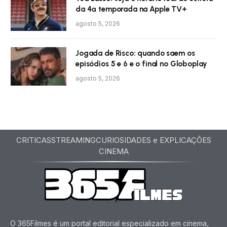
da 4ª temporada na Apple TV+
agosto 5, 2026
Jogada de Risco: quando saem os
episódios 5 e 6 e o final no Globoplay
agosto 5, 2026
CRITICAS
STREAMING
CURIOSIDADES e EXPLICAÇÕES
CINEMA
O 365Filmes é um portal editorial especializado em cinema,