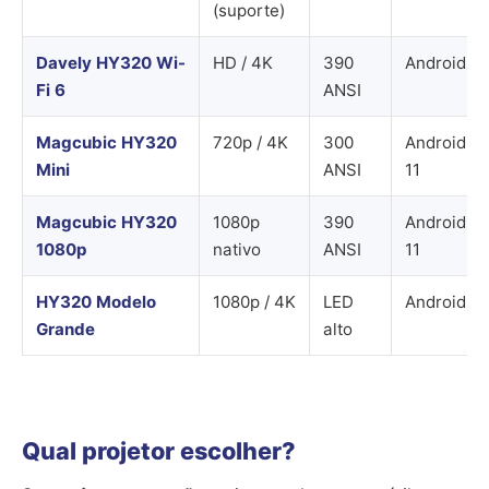
(suporte)
Davely HY320 Wi-
HD / 4K
390
Android
Fi 6
ANSI
Magcubic HY320
720p / 4K
300
Android
Mini
ANSI
11
Magcubic HY320
1080p
390
Android
1080p
nativo
ANSI
11
HY320 Modelo
1080p / 4K
LED
Android
Grande
alto
Qual projetor escolher?