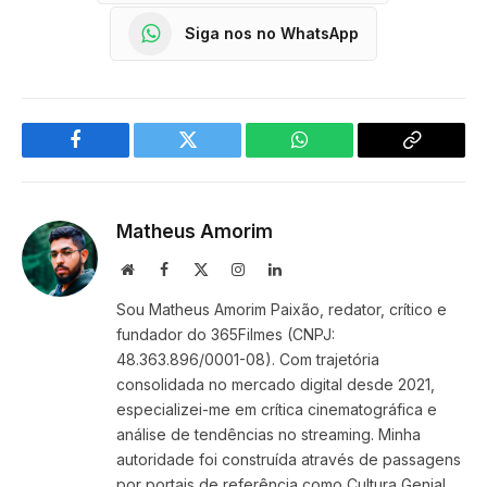
Siga nos no WhatsApp
Facebook
Twitter
WhatsApp
Copy
Link
Matheus Amorim
Website
Facebook
X
Instagram
LinkedIn
(Twitter)
Sou Matheus Amorim Paixão, redator, crítico e
fundador do 365Filmes (CNPJ:
48.363.896/0001-08). Com trajetória
consolidada no mercado digital desde 2021,
especializei-me em crítica cinematográfica e
análise de tendências no streaming. Minha
autoridade foi construída através de passagens
por portais de referência como Cultura Genial,