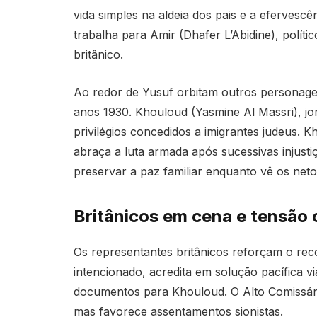
vida simples na aldeia dos pais e a efervesc
trabalha para Amir (Dhafer L’Abidine), polít
britânico.
Ao redor de Yusuf orbitam outros personagen
anos 1930. Khouloud (Yasmine Al Massri), jo
privilégios concedidos a imigrantes judeus. K
abraça a luta armada após sucessivas injust
preservar a paz familiar enquanto vê os net
Britânicos em cena e tensão 
Os representantes britânicos reforçam o rec
intencionado, acredita em solução pacífica via
documentos para Khouloud. O Alto Comissár
mas favorece assentamentos sionistas.