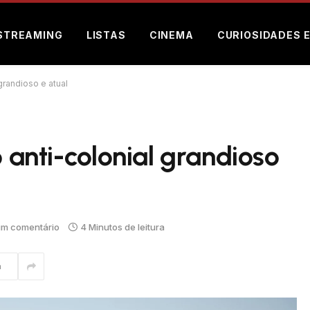
STREAMING
LISTAS
CINEMA
CURIOSIDADES 
 grandioso e atual
o anti-colonial grandioso
m comentário
4 Minutos de leitura
m