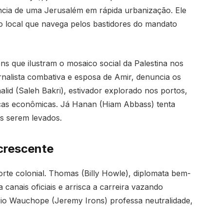
ência de uma Jerusalém em rápida urbanização. Ele
ico local que navega pelos bastidores do mandato
s que ilustram o mosaico social da Palestina nos
rnalista combativa e esposa de Amir, denuncia os
halid (Saleh Bakri), estivador explorado nos portos,
iças econômicas. Já Hanan (Hiam Abbass) tenta
os serem levados.
crescente
orte colonial. Thomas (Billy Howle), diplomata bem-
 canais oficiais e arrisca a carreira vazando
io Wauchope (Jeremy Irons) professa neutralidade,