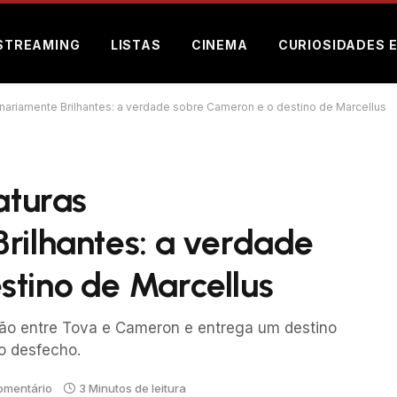
STREAMING
LISTAS
CINEMA
CURIOSIDADES 
dinariamente Brilhantes: a verdade sobre Cameron e o destino de Marcellus
aturas
rilhantes: a verdade
stino de Marcellus
ação entre Tova e Cameron e entrega um destino
o desfecho.
mentário
3 Minutos de leitura