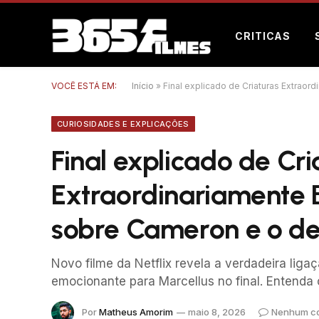
CRITICAS
VOCÊ ESTÁ EM:
Início
»
Final explicado de Criaturas Extraor
CURIOSIDADES E EXPLICAÇÕES
Final explicado de Cri
Extraordinariamente B
sobre Cameron e o de
Novo filme da Netflix revela a verdadeira lig
emocionante para Marcellus no final. Entenda 
Por
Matheus Amorim
maio 8, 2026
Nenhum co