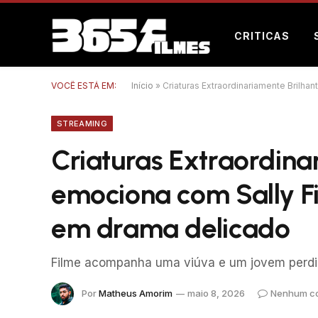
CRITICAS
VOCÊ ESTÁ EM:
Início
»
Criaturas Extraordinariamente Brilha
STREAMING
Criaturas Extraordina
emociona com Sally Fi
em drama delicado
Filme acompanha uma viúva e um jovem perdi
Por
Matheus Amorim
maio 8, 2026
Nenhum co