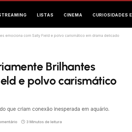
STREAMING
LISTAS
CINEMA
CURIOSIDADES 
ntes emociona com Sally Field e polvo carismático em drama delicado
riamente Brilhantes
eld e polvo carismático
do que criam conexão inesperada em aquário.
mentário
3 Minutos de leitura