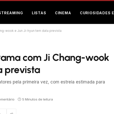
STREAMING
LISTAS
CINEMA
CURIOSIDADES 
g-wook e Jun Ji-hyun tem data prevista
rama com Ji Chang-wook
a prevista
tores pela primeira vez, com estreia estimada para
mentário
5 Minutos de leitura
m