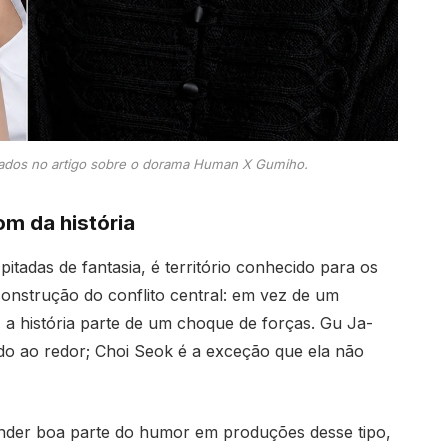
tados no artigo sobre o dorama Human X Gumiho.
m da história
tadas de fantasia, é território conhecido para os
 construção do conflito central: em vez de um
a história parte de um choque de forças. Gu Ja-
o ao redor; Choi Seok é a exceção que ela não
ender boa parte do humor em produções desse tipo,