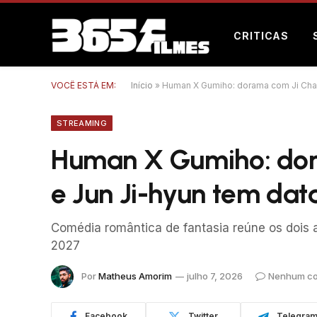
CRITICAS
VOCÊ ESTÁ EM:
Início
»
Human X Gumiho: dorama com Ji Chan
STREAMING
Human X Gumiho: do
e Jun Ji-hyun tem dat
Comédia romântica de fantasia reúne os dois a
2027
Por
Matheus Amorim
julho 7, 2026
Nenhum co
Facebook
Twitter
Telegra