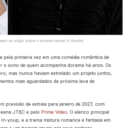
tados no artigo sobre o dorama Human X Gumiho.
na pela primeira vez em uma comédia romântica de
 tirar o sono de quem acompanha dorama há anos. Os
ro, mas nunca haviam estrelado um projeto juntos,
entos mais aguardados da próxima leva de
 previsão de estreia para janeiro de 2027, com
oreana JTBC e pelo
Prime Video
. O elenco principal
In-youp, e a trama mistura romance e fantasia em