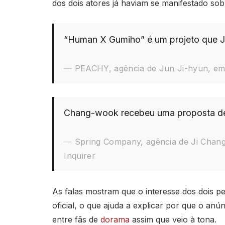
dos dois atores já haviam se manifestado so
“Human X Gumiho” é um projeto que Ju
PEACHY, agência de Jun Ji-hyun, em t
Chang-wook recebeu uma proposta de 
Spring Company, agência de Ji Chang
Inquirer
As falas mostram que o interesse dos dois pel
oficial, o que ajuda a explicar por que o anú
entre fãs de
dorama
assim que veio à tona.