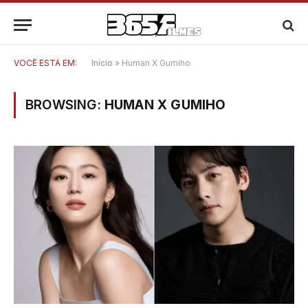
VOCÊ ESTÁ EM:
Início
»
Human X Gumiho
BROWSING:
HUMAN X GUMIHO