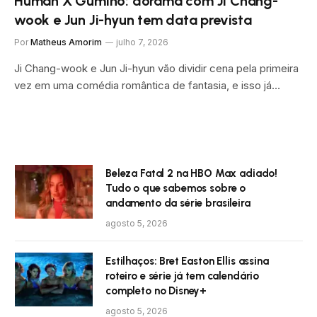
Human X Gumiho: dorama com Ji Chang-
wook e Jun Ji-hyun tem data prevista
Por
Matheus Amorim
julho 7, 2026
Ji Chang-wook e Jun Ji-hyun vão dividir cena pela primeira
vez em uma comédia romântica de fantasia, e isso já…
Beleza Fatal 2 na HBO Max adiado!
Tudo o que sabemos sobre o
andamento da série brasileira
agosto 5, 2026
Estilhaços: Bret Easton Ellis assina
roteiro e série já tem calendário
completo no Disney+
agosto 5, 2026