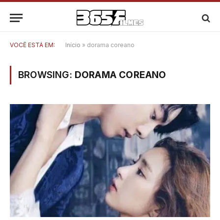
VOCÊ ESTÁ EM:
Início
»
dorama coreano
BROWSING:
DORAMA COREANO