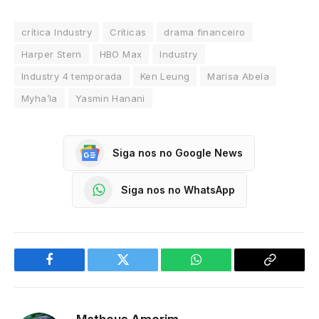
crítica Industry
Críticas
drama financeiro
Harper Stern
HBO Max
Industry
Industry 4 temporada
Ken Leung
Marisa Abela
Myha’la
Yasmin Hanani
Siga nos no Google News
Siga nos no WhatsApp
Facebook
Twitter
WhatsApp
Copy
Link