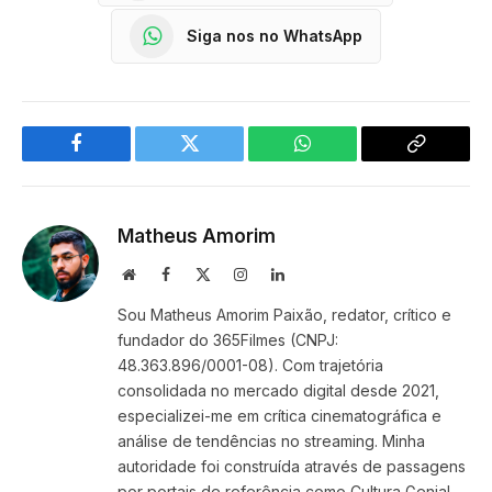
Siga nos no WhatsApp
Facebook
Twitter
WhatsApp
Copy
Link
Matheus Amorim
Website
Facebook
X
Instagram
LinkedIn
(Twitter)
Sou Matheus Amorim Paixão, redator, crítico e
fundador do 365Filmes (CNPJ:
48.363.896/0001-08). Com trajetória
consolidada no mercado digital desde 2021,
especializei-me em crítica cinematográfica e
análise de tendências no streaming. Minha
autoridade foi construída através de passagens
por portais de referência como Cultura Genial,