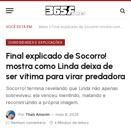
VOCÊ ESTÁ EM:
Início
»
Final explicado de Socorro! mostra como Linda deixa de ser vítima para virar predadora
CURIOSIDADES E EXPLICAÇÕES
Final explicado de Socorro!
mostra como Linda deixa de
ser vítima para virar predadora
Socorro! termina revelando que Linda não apenas
sobreviveu: ela venceu mentindo, matando e
reconstruindo a própria imagem.
Por
Thaís Amorim
maio 8, 2026
Nenhum comentário
4 Minutos de leitura