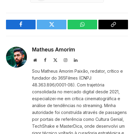
Facebook
Twitter
WhatsApp
Copy
Link
Matheus Amorim
Website
Facebook
X
Instagram
LinkedIn
(Twitter)
Sou Matheus Amorim Paixão, redator, crítico e
fundador do 365Filmes (CNPJ:
48.363.896/0001-08). Com trajetória
consolidada no mercado digital desde 2021,
especializei-me em crítica cinematográfica e
análise de tendências no streaming. Minha
autoridade foi construída através de passagens
por portais de referência como Cultura Genial,
TechShake e MasterDica, onde desenvolvi um
rigor técnico voltado à curadoria estratégica e