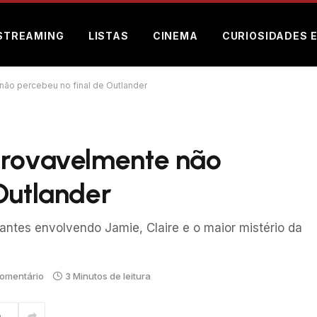
STREAMING
LISTAS
CINEMA
CURIOSIDADES 
não percebeu no final de Outlander
provavelmente não
Outlander
antes envolvendo Jamie, Claire e o maior mistério da
omentário
3 Minutos de leitura
m