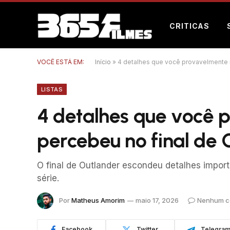
CRITICAS
VOCÊ ESTÁ EM:
Início
»
4 detalhes que você provavelmente 
LISTAS
4 detalhes que você 
percebeu no final de 
O final de Outlander escondeu detalhes import
série.
Por
Matheus Amorim
maio 17, 2026
Nenhum c
Facebook
Twitter
Telegra