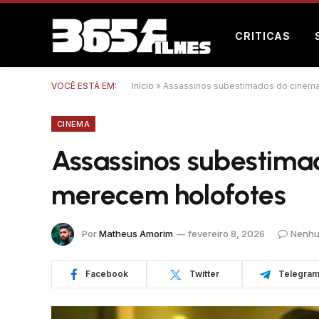
CRITICAS
VOCÊ ESTÁ EM:
Início
»
Assassinos subestimados do cinema
CINEMA
Assassinos subestima
merecem holofotes
Por
Matheus Amorim
fevereiro 8, 2026
Nenhu
Facebook
Twitter
Telegra