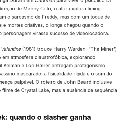
panga Durant em
Darkman
para viver o psicótico Dr.
ireção de Manny Coto, o ator explora timing
ram o sarcasmo de Freddy, mas com um toque de
 e mortes criativas, o longa chegou quando o
o personagem virasse sucesso de videolocadora.
Valentine
(1981) trouxe Harry Warden, “The Miner”,
e em atmosfera claustrofóbica, explorando
l Kelman e Lori Hallier entregam protagonismo
ssino mascarado: a fisicalidade rígida e o som do
aça palpável. O roteiro de John Beaird inclusive
 filme de Crystal Lake, mas a ausência de sequência
ek: quando o slasher ganha