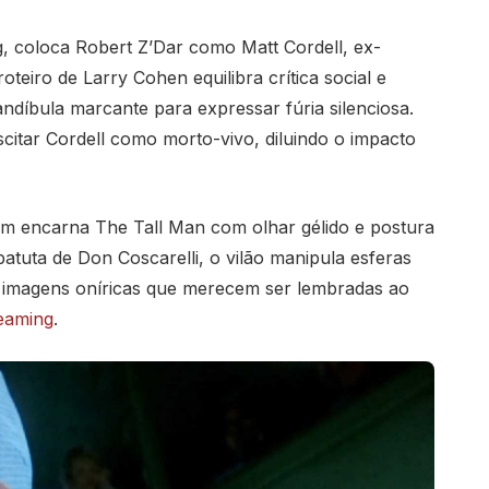
ig, coloca Robert Z’Dar como Matt Cordell, ex-
teiro de Larry Cohen equilibra crítica social e
ndíbula marcante para expressar fúria silenciosa.
itar Cordell como morto-vivo, diluindo o impacto
m encarna The Tall Man com olhar gélido e postura
atuta de Don Coscarelli, o vilão manipula esferas
 imagens oníricas que merecem ser lembradas ao
reaming
.