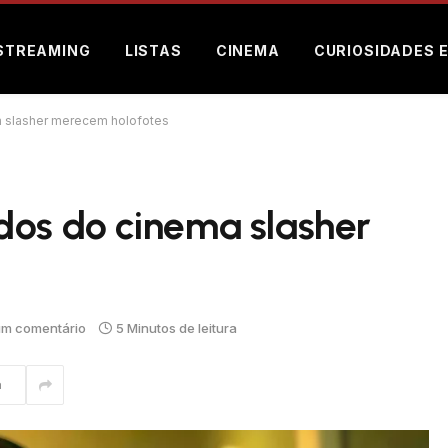
STREAMING
LISTAS
CINEMA
CURIOSIDADES 
 slasher merecem holofotes
dos do cinema slasher
m comentário
5 Minutos de leitura
m