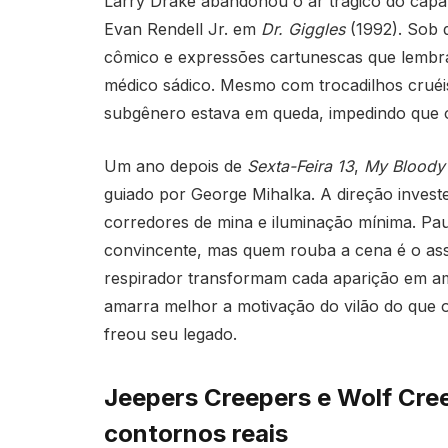
Larry Drake abandonou o ar trágico do ca
Evan Rendell Jr. em
Dr. Giggles
(1992). Sob d
cômico e expressões cartunescas que lemb
médico sádico. Mesmo com trocadilhos cruéis
subgênero estava em queda, impedindo que 
Um ano depois de
Sexta-Feira 13
,
My Bloody 
guiado por George Mihalka. A direção invest
corredores de mina e iluminação mínima. Pau
convincente, mas quem rouba a cena é o assa
respirador transformam cada aparição em ame
amarra melhor a motivação do vilão do que o
freou seu legado.
Jeepers Creepers e Wolf Cre
contornos reais