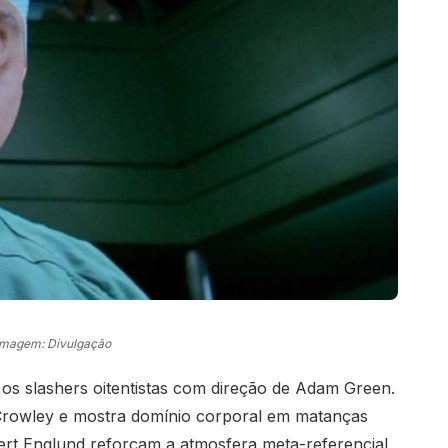
Imagem: Divulgação
s slashers oitentistas com direção de Adam Green.
Crowley e mostra domínio corporal em matanças
bert Englund reforçam a atmosfera meta-referencial,