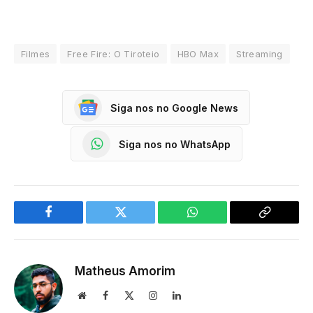
Filmes
Free Fire: O Tiroteio
HBO Max
Streaming
Siga nos no Google News
Siga nos no WhatsApp
Facebook
Twitter
WhatsApp
Copy
Link
Matheus Amorim
Website
Facebook
X
Instagram
LinkedIn
(Twitter)