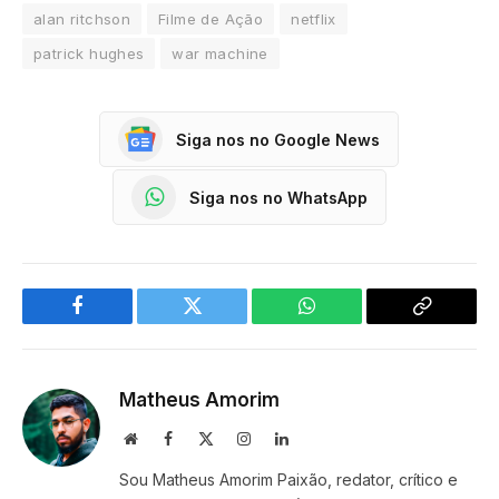
alan ritchson
Filme de Ação
netflix
patrick hughes
war machine
Siga nos no Google News
Siga nos no WhatsApp
Facebook
Twitter
WhatsApp
Copy
Link
Matheus Amorim
Website
Facebook
X
Instagram
LinkedIn
(Twitter)
Sou Matheus Amorim Paixão, redator, crítico e