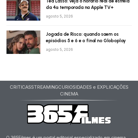
Ted Lasso: veja o horário real de estreia
da 4ª temporada na Apple TV+
agosto 5, 2026
Jogada de Risco: quando saem os
episódios 5 e 6 e o final no Globoplay
agosto 5, 2026
CRITICAS
STREAMING
CURIOSIDADES e EXPLICAÇÕES
CINEMA
O 365Filmes é um portal editorial especializado em cinema,