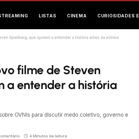
STREAMING
LISTAS
CINEMA
CURIOSIDADES 
even Spielberg, que ajudam a entender a história antes da estreia
ovo filme de Steven
 a entender a história
 sobre OVNIs para discutir medo coletivo, governo e
omentário
4 Minutos de leitura