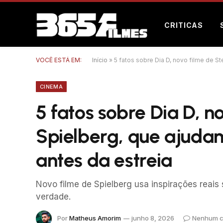
CRITICAS
VOCÊ ESTÁ EM:
Início
»
5 fatos sobre Dia D, novo filme de St
CINEMA
5 fatos sobre Dia D, n
Spielberg, que ajudam
antes da estreia
Novo filme de Spielberg usa inspirações reais
verdade.
Por
Matheus Amorim
junho 8, 2026
Nenhum c