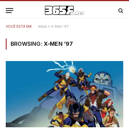
VOCÊ ESTÁ EM:
Início
»
X-Men '97
BROWSING:
X-MEN ’97