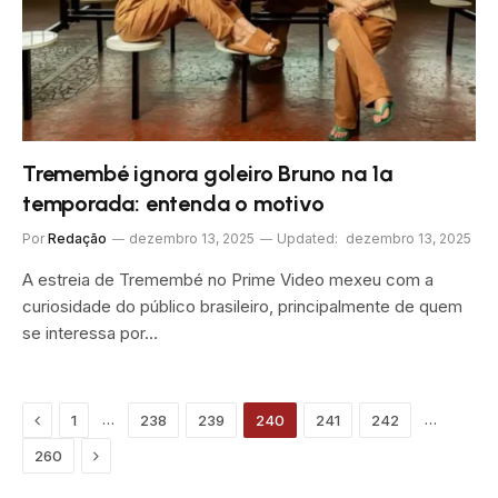
Tremembé ignora goleiro Bruno na 1ª
temporada: entenda o motivo
Por
Redação
dezembro 13, 2025
Updated:
dezembro 13, 2025
A estreia de Tremembé no Prime Video mexeu com a
curiosidade do público brasileiro, principalmente de quem
se interessa por…
Previous
…
…
1
238
239
240
241
242
Próximo
260