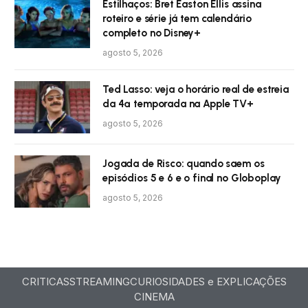
Estilhaços: Bret Easton Ellis assina
roteiro e série já tem calendário
completo no Disney+
agosto 5, 2026
Ted Lasso: veja o horário real de estreia
da 4ª temporada na Apple TV+
agosto 5, 2026
Jogada de Risco: quando saem os
episódios 5 e 6 e o final no Globoplay
agosto 5, 2026
CRITICAS
STREAMING
CURIOSIDADES e EXPLICAÇÕES
CINEMA