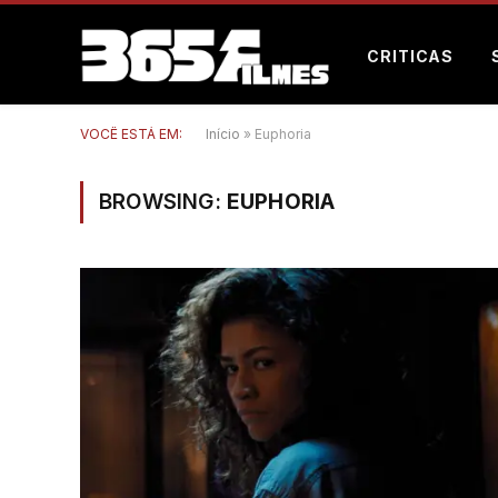
CRITICAS
VOCÊ ESTÁ EM:
Início
»
Euphoria
BROWSING:
EUPHORIA