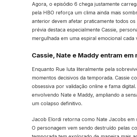
Agora, o episódio 6 chega justamente carreg
pela HBO reforça um clima ainda mais sombr
anterior devem afetar praticamente todos os
prévia destaca especialmente Cassie, perso
mergulhada em uma espiral emocional cada v
Cassie, Nate e Maddy entram em n
Enquanto Rue luta literalmente pela sobrev
momentos decisivos da temporada. Cassie co
obsessiva por validação online e fama digital
envolvendo Nate e Maddy, ampliando a sensa
um colapso definitivo.
Jacob Elordi
retorna como Nate Jacobs em me
O personagem vem sendo destruído pelas con
temporada tem explorado de maneira mais ag