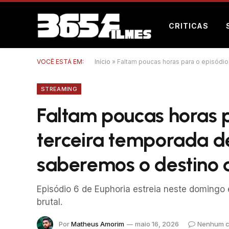
CRITICAS
VOCÊ ESTÁ EM:
Início
»
Faltam poucas horas para o episódio
STREAMING
Faltam poucas horas p
terceira temporada de
saberemos o destino 
Episódio 6 de Euphoria estreia neste domingo 
brutal.
Por
Matheus Amorim
maio 16, 2026
Nenhum c