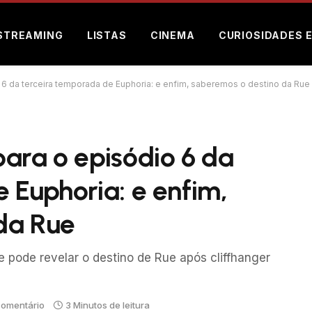
STREAMING
LISTAS
CINEMA
CURIOSIDADES 
 6 da terceira temporada de Euphoria: e enfim, saberemos o destino da Rue
ara o episódio 6 da
 Euphoria: e enfim,
da Rue
e pode revelar o destino de Rue após cliffhanger
omentário
3 Minutos de leitura