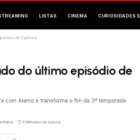
STREAMING
LISTAS
CINEMA
CURIOSIDADES 
episódio de Euphoria
ado do último episódio de
rra com Alamo e transforma o fim da 3ª temporada
ntário
5 Minutos de leitura
m