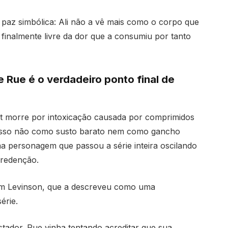
 paz simbólica: Ali não a vê mais como o corpo que
inalmente livre da dor que a consumiu por tanto
e Rue é o verdadeiro ponto final de
 morre por intoxicação causada por comprimidos
a isso não como susto barato nem como gancho
uma personagem que passou a série inteira oscilando
 redenção.
Sam Levinson, que a descreveu como uma
érie.
astador. Rue vinha tentando acreditar que sua