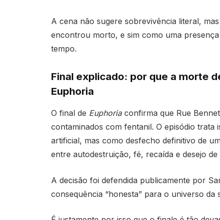
A cena não sugere sobrevivência literal, mas
encontrou morto, e sim como uma presença f
tempo.
Final explicado: por que a morte d
Euphoria
O final de
Euphoria
confirma que Rue Bennett
contaminados com fentanil. O episódio trat
artificial, mas como desfecho definitivo de 
entre autodestruição, fé, recaída e desejo de
A decisão foi defendida publicamente por 
consequência “honesta” para o universo da s
É justamente por isso que o finale é tão dev