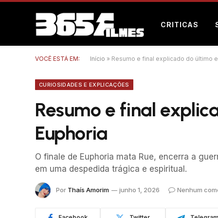
CRITICAS
VOCÊ ESTÁ EM:
Início
»
Resumo e final explicado do último 
CURIOSIDADES E EXPLICAÇÕES
Resumo e final explic
Euphoria
O finale de Euphoria mata Rue, encerra a gue
em uma despedida trágica e espiritual.
Por
Thaís Amorim
junho 1, 2026
Nenhum come
Facebook
Twitter
Telegra