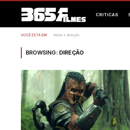
CRITICAS
VOCÊ ESTÁ EM:
Início
»
direção
BROWSING:
DIREÇÃO