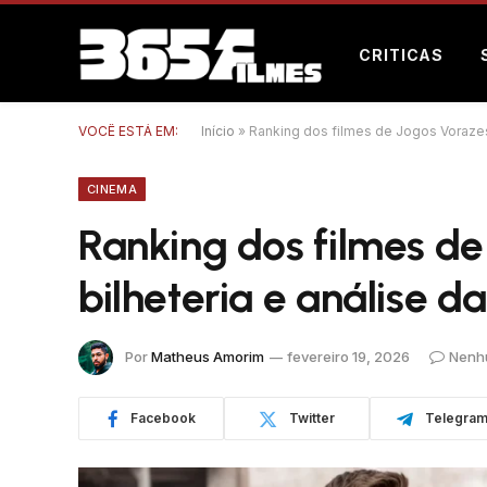
CRITICAS
VOCÊ ESTÁ EM:
Início
»
Ranking dos filmes de Jogos Vorazes 
CINEMA
Ranking dos filmes d
bilheteria e análise d
Por
Matheus Amorim
fevereiro 19, 2026
Nenh
Facebook
Twitter
Telegra