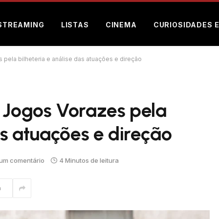
STREAMING
LISTAS
CINEMA
CURIOSIDADES 
pela bilheteria e análise das atuações e direção
e Jogos Vorazes pela
as atuações e direção
um comentário
4 Minutos de leitura
m