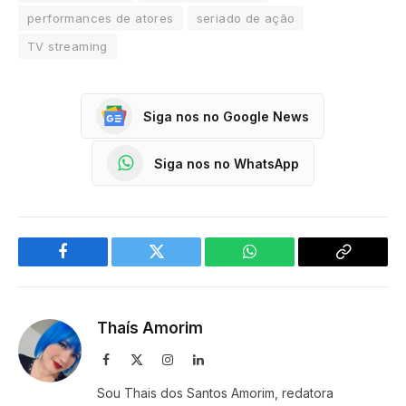
performances de atores
seriado de ação
TV streaming
Siga nos no Google News
Siga nos no WhatsApp
Facebook
Twitter
WhatsApp
Copy
Link
Thaís Amorim
Facebook
X
Instagram
LinkedIn
(Twitter)
Sou Thais dos Santos Amorim, redatora