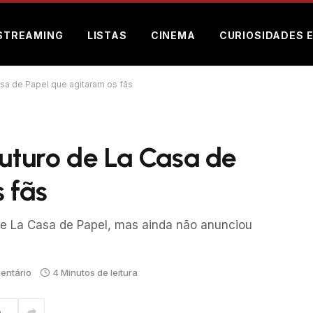
STREAMING
LISTAS
CINEMA
CURIOSIDADES 
asa de Papel que agitaram os fãs
futuro de La Casa de
 fãs
 de La Casa de Papel, mas ainda não anunciou
entário
4 Minutos de leitura
m