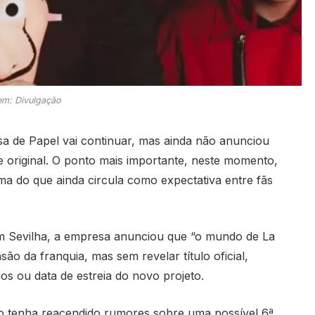
m: Divulgação
sa de Papel vai continuar, mas ainda não anunciou
e original. O ponto mais importante, neste momento,
ma do que ainda circula como expectativa entre fãs
m Sevilha, a empresa anunciou que “o mundo de La
ão da franquia, mas sem revelar título oficial,
os ou data de estreia do novo projeto.
io tenha reacendido rumores sobre uma possível 6ª