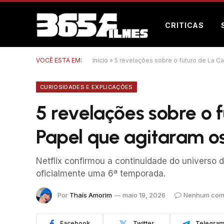
CRITICAS
VOCÊ ESTÁ EM:
Início
»
5 revelações sobre o futuro de La C
CURIOSIDADES E EXPLICAÇÕES
5 revelações sobre o 
Papel que agitaram os
Netflix confirmou a continuidade do universo
oficialmente uma 6ª temporada.
Por
Thaís Amorim
maio 19, 2026
Nenhum com
Facebook
Twitter
Telegra