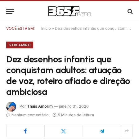
VOCÊ ESTÁ EM:
Início
»
Dez desenhos infantis que conquistam adultos: atuação de voz, roteiro afiado e direção ambiciosa
STREAMING
Dez desenhos infantis que
conquistam adultos: atuação
de voz, roteiro afiado e direção
ambiciosa
Por
Thaís Amorim
janeiro 31, 2026
Nenhum comentário
5 Minutos de leitura