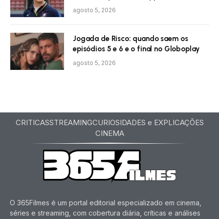
agosto 5, 2026
Jogada de Risco: quando saem os
episódios 5 e 6 e o final no Globoplay
agosto 5, 2026
CRITICAS
STREAMING
CURIOSIDADES e EXPLICAÇÕES
CINEMA
O 365Filmes é um portal editorial especializado em cinema,
séries e streaming, com cobertura diária, críticas e análises