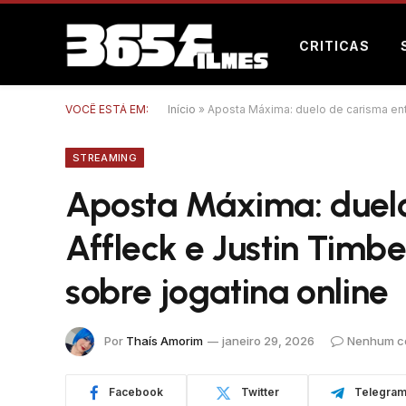
CRITICAS
VOCÊ ESTÁ EM:
Início
»
Aposta Máxima: duelo de carisma entre
STREAMING
Aposta Máxima: duelo
Affleck e Justin Timber
sobre jogatina online
Por
Thaís Amorim
janeiro 29, 2026
Nenhum c
Facebook
Twitter
Telegra