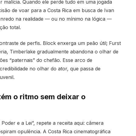
or malícia. Quando ele perde tudo em uma jogada
ecisão de voar para a Costa Rica em busca de Ivan
 enredo na realidade — ou no mínimo na lógica —
ão total.
ntraste de perfis. Block enxerga um peão útil; Furst
ria, Timberlake gradualmente abandona o olhar de
ições “paternais” do chefão. Esse arco de
redibilidade no olhar do ator, que passa de
uvenil.
ém o ritmo sem deixar o
Poder e a Lei”, repete a receita aqui: câmera
spiram opulência. A Costa Rica cinematográfica