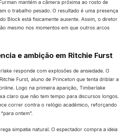
 Furman mantém a câmera próxima ao rosto de
çam o trabalho pesado. O resultado é uma presença
 Block está fisicamente ausente. Assim, o diretor
o vilão mesmo nos momentos em que outros arcos
ência e ambição em Ritchie Furst
erlake responde com explosões de ansiedade. O
itchie Furst, aluno de Princeton que tenta driblar a
nline. Logo na primeira aparição, Timberlake
deixa claro que não tem tempo para discursos longos.
ece correr contra o relógio acadêmico, reforçando
 “para ontem”.
ega simpatia natural. O espectador compra a ideia