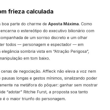
m frieza calculada
a boa parte do charme de
Aposta Máxima
. Como
 encarna o estereótipo do executivo bilionário com
companhada de um sorriso discreto e um olhar
anter todos — personagem e espectador — em
elegância sombria vista em “Atração Perigosa”,
r manipulação em tom baixo.
as cenas de negociação. Affleck não eleva a voz nem
 pausas longas e gestos mínimos, sinalizando poder
itamente na metáfora do pôquer: ganhar sem mostrar
de “adotar” Ritchie Furst, a proposta soa tanto
e é o maior triunfo do personagem.