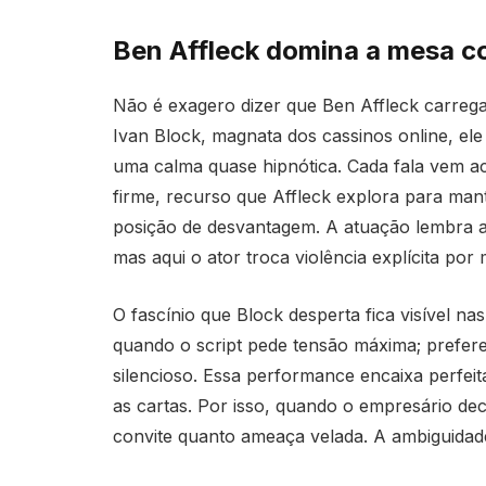
Ben Affleck domina a mesa co
Não é exagero dizer que Ben Affleck carreg
Ivan Block, magnata dos cassinos online, ele
uma calma quase hipnótica. Cada fala vem a
firme, recurso que Affleck explora para m
posição de desvantagem. A atuação lembra a 
mas aqui o ator troca violência explícita po
O fascínio que Block desperta fica visível n
quando o script pede tensão máxima; prefere
silencioso. Essa performance encaixa perfe
as cartas. Por isso, quando o empresário deci
convite quanto ameaça velada. A ambiguidad