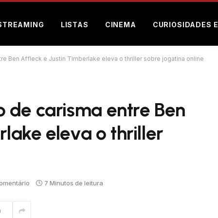
STREAMING
LISTAS
CINEMA
CURIOSIDADES 
 Ben Affleck e Justin Timberlake eleva o thriller sobre jogatina online
 de carisma entre Ben
lake eleva o thriller
omentário
7 Minutos de leitura
m