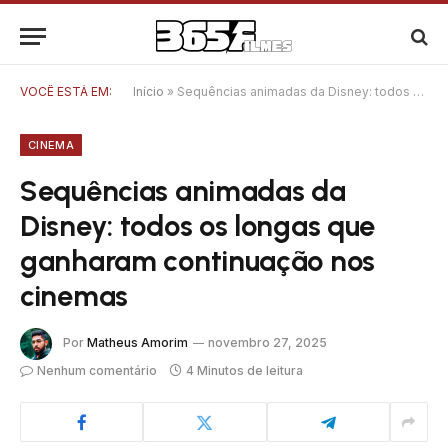
VOCÊ ESTÁ EM:
Início
»
Sequências animadas da Disney: todos os longas que ganharam continuação nos cinemas
CINEMA
Sequências animadas da
Disney: todos os longas que
ganharam continuação nos
cinemas
Por
Matheus Amorim
novembro 27, 2025
Nenhum comentário
4 Minutos de leitura