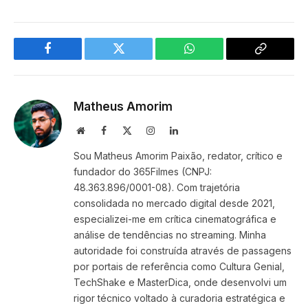
Facebook
Twitter
WhatsApp
Copy
Link
Matheus Amorim
Website
Facebook
X
Instagram
LinkedIn
(Twitter)
Sou Matheus Amorim Paixão, redator, crítico e
fundador do 365Filmes (CNPJ:
48.363.896/0001-08). Com trajetória
consolidada no mercado digital desde 2021,
especializei-me em crítica cinematográfica e
análise de tendências no streaming. Minha
autoridade foi construída através de passagens
por portais de referência como Cultura Genial,
TechShake e MasterDica, onde desenvolvi um
rigor técnico voltado à curadoria estratégica e