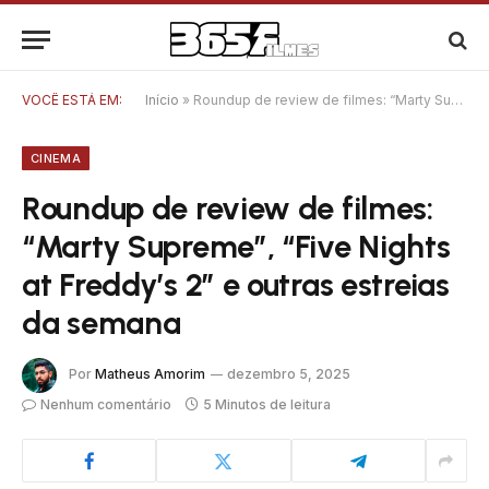
VOCÊ ESTÁ EM:
Início
»
Roundup de review de filmes: “Marty Supreme”, “Five Nights at Freddy’s 2” e outras estreias da semana
CINEMA
Roundup de review de filmes:
“Marty Supreme”, “Five Nights
at Freddy’s 2” e outras estreias
da semana
Por
Matheus Amorim
dezembro 5, 2025
Nenhum comentário
5 Minutos de leitura